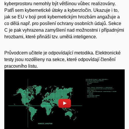
kyberprostoru nemohly být většinou vůbec realizovány.
Patří sem kybernetické útoky a kyberzločin. Ukazuje i to,
jak se EU v boji proti kybernetickým hrozbám angažuje a
co dělá např. pro posílení ochrany osobních údajů. Sekce
C je pak vyhrazena zamyšlení nad možnostmi i případnými
hrozbami, které přináší tzv. umělá inteligence.
Průvodcem učitele je odpovídající metodika. Elektronické
testy jsou rozděleny na sekce, které odpovídají členění
pracovního listu.
Povolit cookies a přehrát
Otevřít na youtube.com