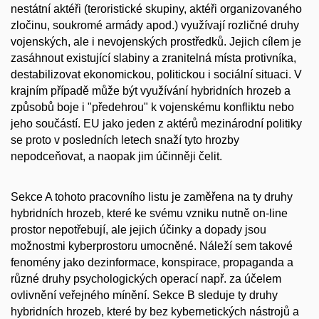
nestátní aktéři (teroristické skupiny, aktéři organizovaného
zločinu, soukromé armády apod.) využívají rozličné druhy
vojenských, ale i nevojenských prostředků. Jejich cílem je
zasáhnout existující slabiny a zranitelná místa protivníka,
destabilizovat ekonomickou, politickou i sociální situaci. V
krajním případě může být využívání hybridních hrozeb a
způsobů boje i "předehrou" k vojenskému konfliktu nebo
jeho součástí. EU jako jeden z aktérů mezinárodní politiky
se proto v posledních letech snaží tyto hrozby
nepodceňovat, a naopak jim účinněji čelit.
Sekce A tohoto pracovního listu je zaměřena na ty druhy
hybridních hrozeb, které ke svému vzniku nutně on-line
prostor nepotřebují, ale jejich účinky a dopady jsou
možnostmi kyberprostoru umocněné. Náleží sem takové
fenomény jako dezinformace, konspirace, propaganda a
různé druhy psychologických operací např. za účelem
ovlivnění veřejného mínění. Sekce B sleduje ty druhy
hybridních hrozeb, které by bez kybernetických nástrojů a